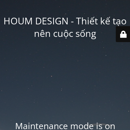
HOUM DESIGN - Thiết kế tạo
nên cuộc sống
Maintenance mode is on