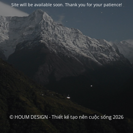
Site will be available soon. Thank you for your patience!
© HOUM DESIGN - Thiết kế tạo nên cuộc sống 2026