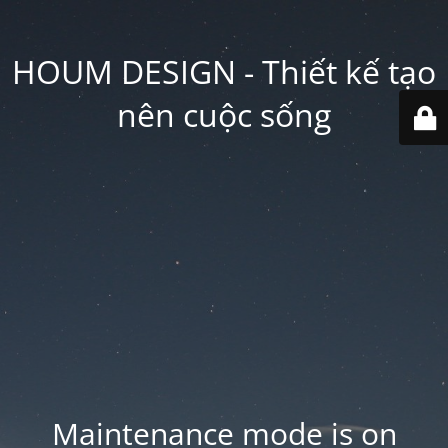
HOUM DESIGN - Thiết kế tạo
nên cuộc sống
Maintenance mode is on